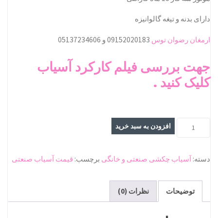
دارای بدنه و تیغه گالوانیزه
ارمغان رضوان توس
09152020183 و 05137234606
جهت بررسی فیلم کارکرد آسیاب
کلیک کنید .
آسیاب
افزودن به سبد خرید
چکشی
گالوانیزه
دسته:
آسیاب چکشی صنعتی و خانگی
برچسب:
قیمت آسیاب صنعتی
2
تنی
عدد
توضیحات
نظرات (0)