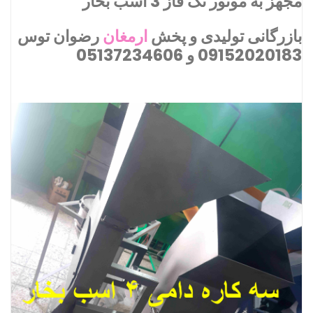
مجهز به موتور تک فاز 3 اسب بخار
بازرگانی تولیدی و پخش
ارمغان
رضوان توس
09152020183 و 05137234606