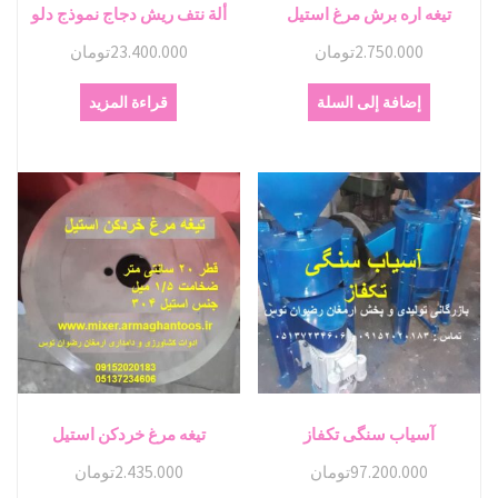
تیغه اره برش مرغ استیل
ألة نتف ريش دجاج نموذج دلو
2.750.000
تومان
23.400.000
تومان
إضافة إلى السلة
قراءة المزيد
آسیاب سنگی تکفاز
تیغه مرغ خردکن استیل
97.200.000
تومان
2.435.000
تومان