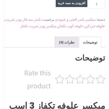
میکسر
افزودن به سبد خرید
علوفه
تکفاز
دسته:
میکسر بلندر افقی و عمودی
برچسب:
بلندر سه فاز پودر شربت
,
3
علوفه خردکن
,
علوفه کوب تکفاز
,
میکسر پودر شربت تکفاز
اسب
بخار
عدد
توضیحات
نظرات (0)
توضیحات
Rate this
product
میکسر علوفه تکفاز 3 اسب