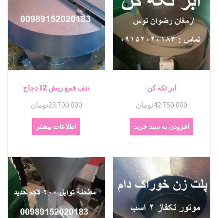
ابر تکه کن
نتف قمع ریش 12 دجاج
42.750.000
تومان
23.700.000
تومان
افزودن به سبد خرید
اطلاعات بیشتر