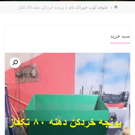
خانه
علوفه کوب خوراک دام
یونجه خردکن دهنه 80 تکفاز
سبد خرید