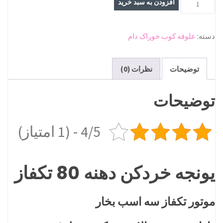
افزودن به سبد خرید
خردکن
دهنه
دسته:
علوفه کوب خوراک دام
80
تکفاز
عدد
توضیحات
نظرات (0)
توضیحات
4/5 - (1 امتیاز)
یونجه خردکن دهنه 80 تکفاز
موتور تکفاز سه اسب بخار