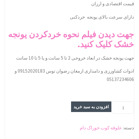
قیمت اقتصادی و ارزان
دارای سرعت بالای یونجه خردکنی
جهت دیدن فیلم نحوه خردکردن یونجه
خشک کلیک کنید.
جهت یونجه خشک در ابعاد خروجی 2 تا 5 سانت و یا 5 تا 10 سانت
ادوات کشاورزی و دامداری ارمغان رضوان توس 09152020183 و
05137234606
یونجه
افزودن به سبد خرید
خردکن
80
دسته:
علوفه کوب خوراک دام
بزرگ
بدون