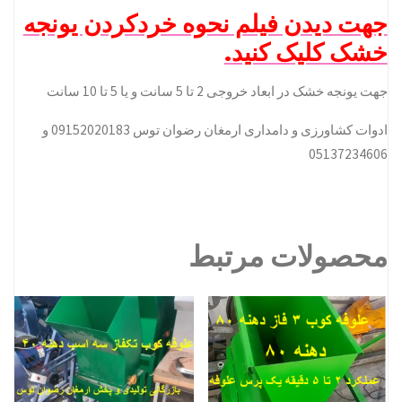
جهت دیدن فیلم نحوه خردکردن یونجه
خشک کلیک کنید.
جهت یونجه خشک در ابعاد خروجی 2 تا 5 سانت و یا 5 تا 10 سانت
ادوات کشاورزی و دامداری ارمغان رضوان توس 09152020183 و
05137234606
محصولات مرتبط